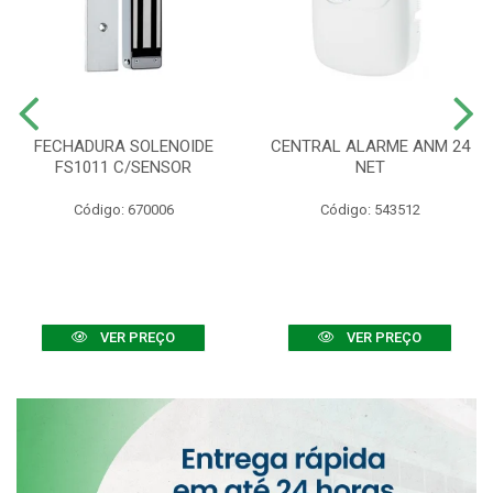
FECHADURA SOLENOIDE
CENTRAL ALARME ANM 24
FS1011 C/SENSOR
NET
Código: 670006
Código: 543512
VER PREÇO
VER PREÇO