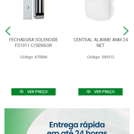
FECHADURA SOLENOIDE
CENTRAL ALARME ANM 24
FS1011 C/SENSOR
NET
Código: 670006
Código: 543512
VER PREÇO
VER PREÇO