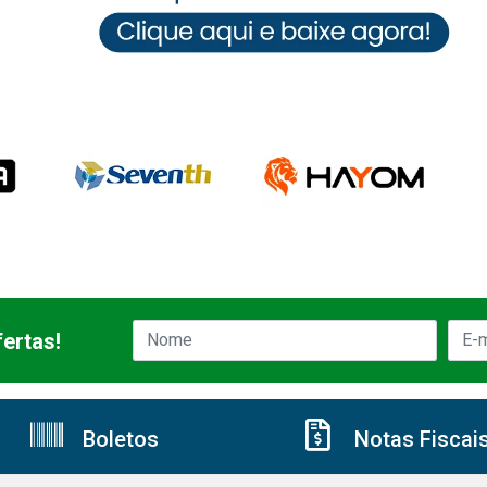
ertas!
Boletos
Notas Fiscai