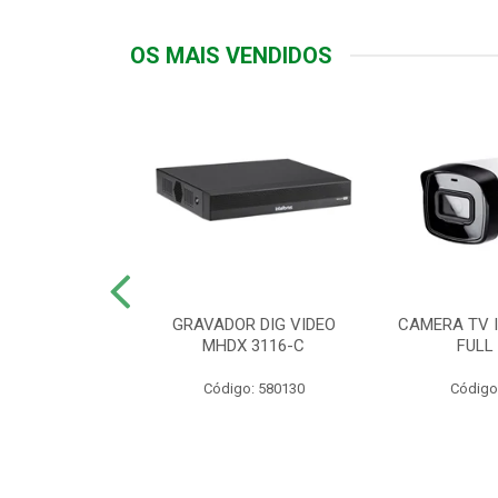
OS MAIS VENDIDOS
TTIV 600VA-
GRAVADOR DIG VIDEO
CAMERA TV I
20V
MHDX 3116-C
FULL
: 822200
Código: 580130
Código