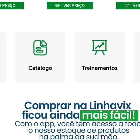
R PREÇO
VER PREÇO
VER