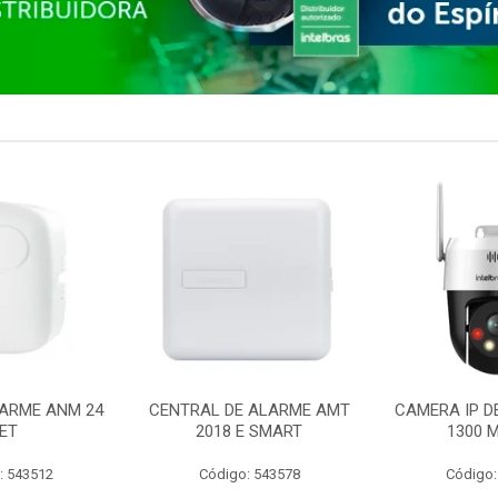
ARME ANM 24
CENTRAL DE ALARME AMT
CAMERA IP D
ET
2018 E SMART
1300 M
: 543512
Código: 543578
Código: