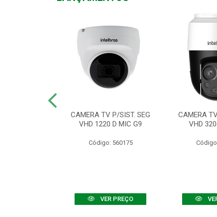
TV VHD 3520 D
CAMERA TV P/SIST. SEG
CAMERA TV 
 COLOR+
VHD 1220 D MIC G9
VHD 320
: 560108
Código: 560175
Código
R PREÇO
VER PREÇO
VE