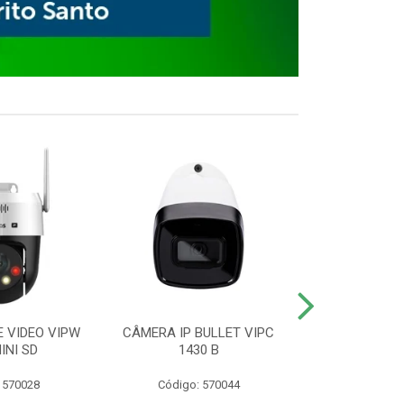
E VIDEO VIPW
CÂMERA IP BULLET VIPC
GRAVADOR 
INI SD
1430 B
MHDX 3
 570028
Código: 570044
Código: