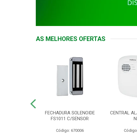
AS MELHORES OFERTAS
DOR ACESSO
FECHADURA SOLENOIDE
CENTRAL AL
 5531 MF EX
FS1011 C/SENSOR
N
: 900018
Código: 670006
Código