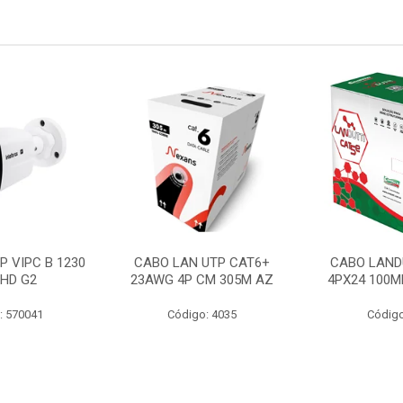
P VIPC B 1230
CABO LAN UTP CAT6+
CABO LAND
 HD G2
23AWG 4P CM 305M AZ
4PX24 100M
: 570041
Código: 4035
Código