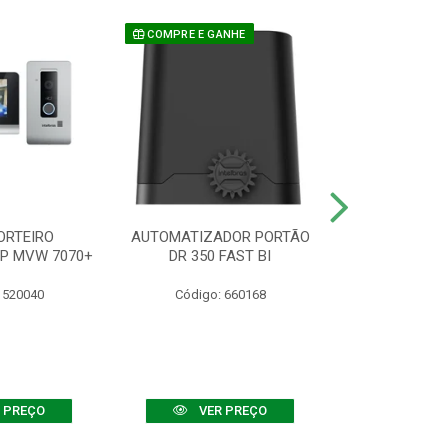
COMPRE E GANHE
ORTEIRO
AUTOMATIZADOR PORTÃO
SENSOR ATIVO
IP MVW 7070+
DR 350 FAST BI
 520040
Código: 660168
Código:
 PREÇO
VER PREÇO
VER