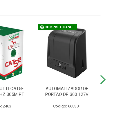
COMPRE E GANHE
UTTI CAT5E
AUTOMATIZADOR DE
CAMERA P/ S
HZ 305M PT
PORTÃO DR 300 127V
1220 BU
: 2463
Código: 660301
Código: