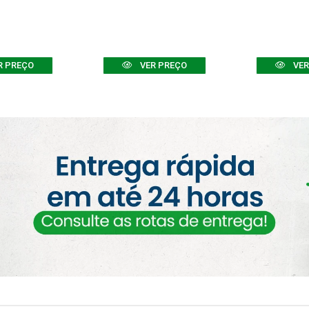
R PREÇO
VER PREÇO
VER