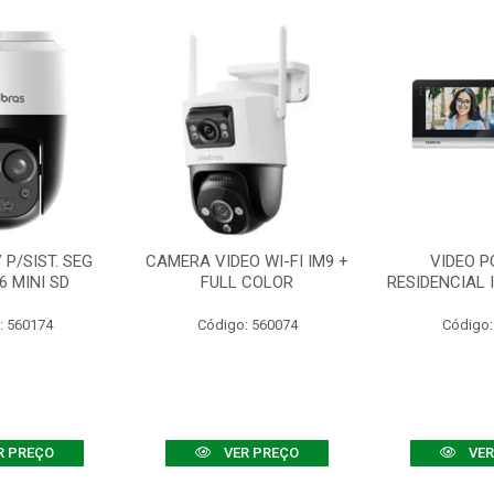
P/SIST. SEG
CAMERA VIDEO WI-FI IM9 +
VIDEO P
6 MINI SD
FULL COLOR
RESIDENCIAL 
: 560174
Código: 560074
Código:
R PREÇO
VER PREÇO
VER