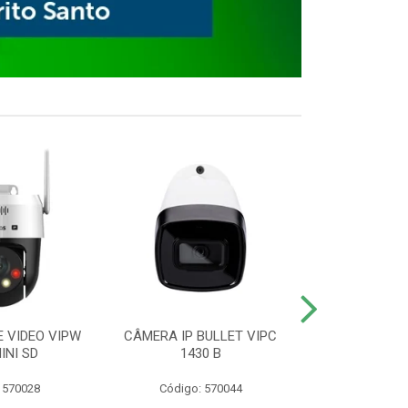
E VIDEO VIPW
CÂMERA IP BULLET VIPC
GRAVADOR 
INI SD
1430 B
MHDX 3
 570028
Código: 570044
Código: