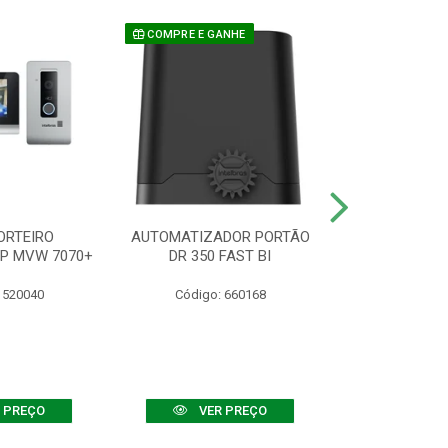
COMPRE E GANHE
ORTEIRO
AUTOMATIZADOR PORTÃO
SENSOR ATIVO
IP MVW 7070+
DR 350 FAST BI
 520040
Código: 660168
Código:
 PREÇO
VER PREÇO
VER