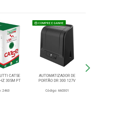
COMPRE E GANHE
UTTI CAT5E
AUTOMATIZADOR DE
CAMERA P/ S
HZ 305M PT
PORTÃO DR 300 127V
1220 BU
: 2463
Código: 660301
Código: