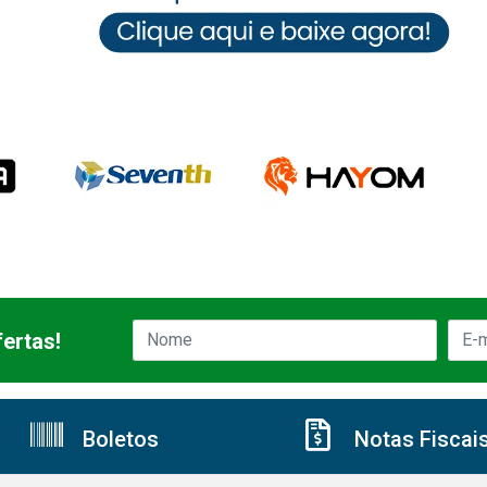
ertas!
Boletos
Notas Fiscai