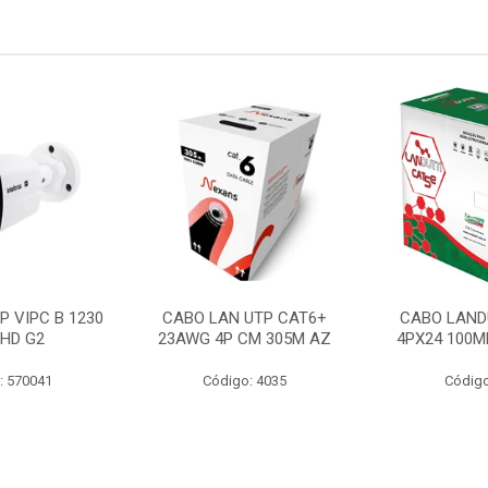
P VIPC B 1230
CABO LAN UTP CAT6+
CABO LAND
 HD G2
23AWG 4P CM 305M AZ
4PX24 100M
: 570041
Código: 4035
Código