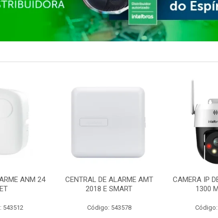
ARME ANM 24
CENTRAL DE ALARME AMT
CAMERA IP D
ET
2018 E SMART
1300 M
: 543512
Código: 543578
Código: