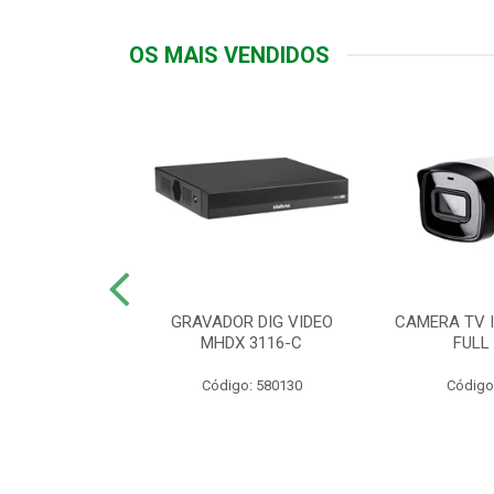
OS MAIS VENDIDOS
TTIV 600VA-
GRAVADOR DIG VIDEO
CAMERA TV I
20V
MHDX 3116-C
FULL
: 822200
Código: 580130
Código