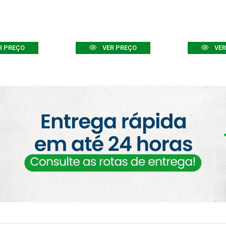
R PREÇO
VER PREÇO
VER