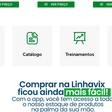
R PREÇO
VER PREÇO
VER