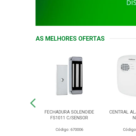
AS MELHORES OFERTAS
DOR ACESSO
FECHADURA SOLENOIDE
CENTRAL AL
 5531 MF EX
FS1011 C/SENSOR
N
: 900018
Código: 670006
Código