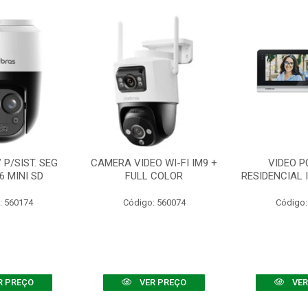
P/SIST. SEG
CAMERA VIDEO WI-FI IM9 +
VIDEO P
6 MINI SD
FULL COLOR
RESIDENCIAL 
: 560174
Código: 560074
Código:
R PREÇO
VER PREÇO
VER