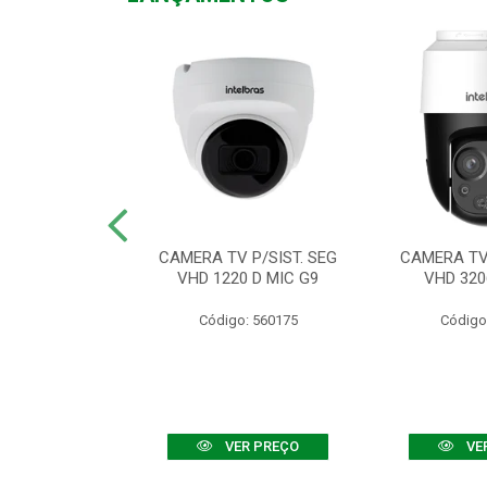
TV VHD 3520 D
CAMERA TV P/SIST. SEG
CAMERA TV 
 COLOR+
VHD 1220 D MIC G9
VHD 320
: 560108
Código: 560175
Código
R PREÇO
VER PREÇO
VE