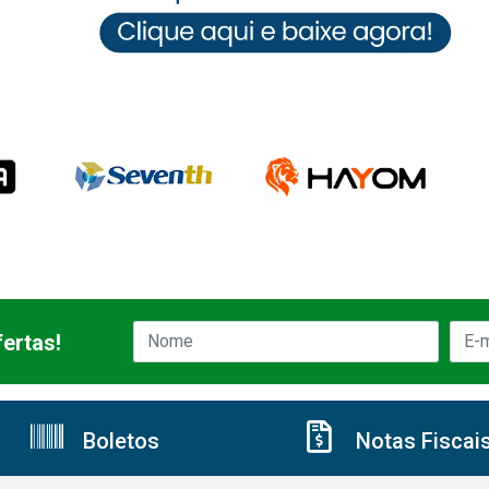
ertas!
Boletos
Notas Fiscai