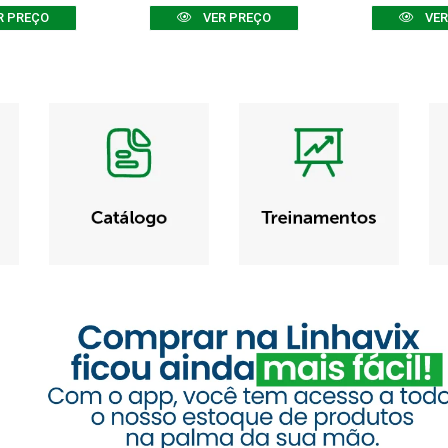
R PREÇO
VER PREÇO
VER