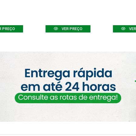
R PREÇO
VER PREÇO
VER