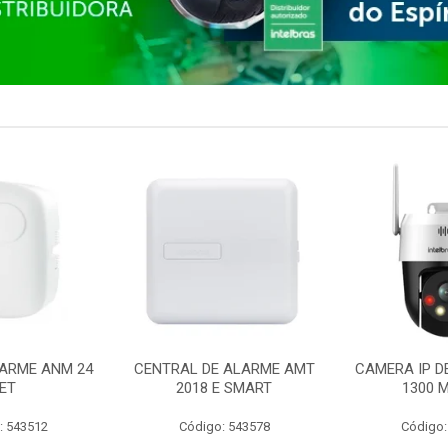
ARME ANM 24
CENTRAL DE ALARME AMT
CAMERA IP D
ET
2018 E SMART
1300 M
: 543512
Código: 543578
Código: