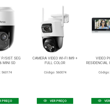
P/SIST. SEG
CAMERA VIDEO WI-FI IM9 +
VIDEO P
6 MINI SD
FULL COLOR
RESIDENCIAL 
: 560174
Código: 560074
Código:
R PREÇO
VER PREÇO
VER