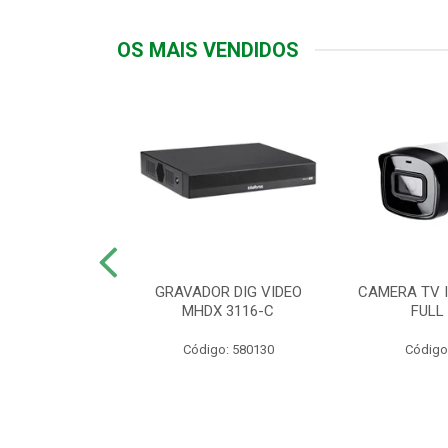
OS MAIS VENDIDOS
TTIV 600VA-
GRAVADOR DIG VIDEO
CAMERA TV I
20V
MHDX 3116-C
FULL
: 822200
Código: 580130
Código