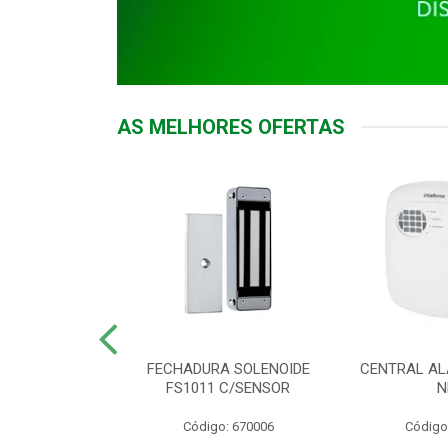
AS MELHORES OFERTAS
DOR ACESSO
FECHADURA SOLENOIDE
CENTRAL AL
 5531 MF EX
FS1011 C/SENSOR
N
: 900018
Código: 670006
Código