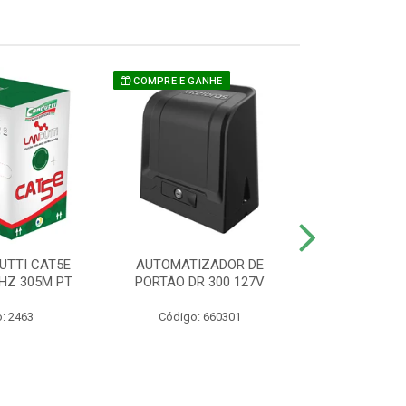
COMPRE E GANHE
UTTI CAT5E
AUTOMATIZADOR DE
CAMERA P/ S
HZ 305M PT
PORTÃO DR 300 127V
1220 BU
: 2463
Código: 660301
Código: