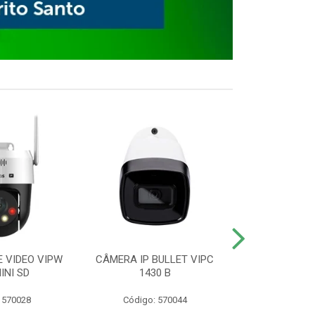
E VIDEO VIPW
CÂMERA IP BULLET VIPC
GRAVADOR 
INI SD
1430 B
MHDX 3
 570028
Código: 570044
Código: