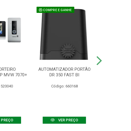
COMPRE E GANHE
ORTEIRO
AUTOMATIZADOR PORTÃO
SENSOR ATIVO
IP MVW 7070+
DR 350 FAST BI
 520040
Código: 660168
Código:
 PREÇO
VER PREÇO
VER