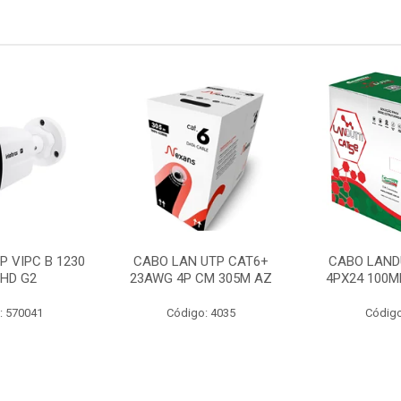
P VIPC B 1230
CABO LAN UTP CAT6+
CABO LAND
 HD G2
23AWG 4P CM 305M AZ
4PX24 100M
: 570041
Código: 4035
Código