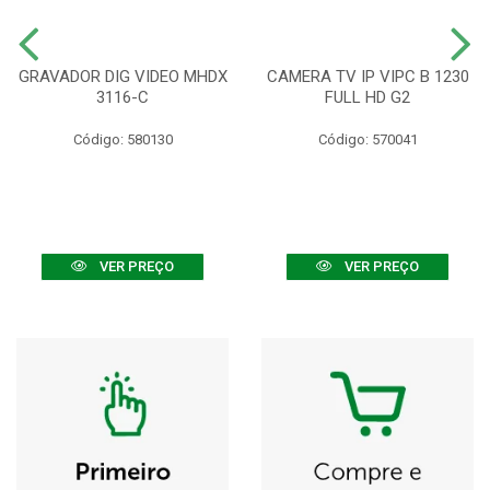
GRAVADOR DIG VIDEO MHDX
CAMERA TV IP VIPC B 1230
3116-C
FULL HD G2
Código: 580130
Código: 570041
VER PREÇO
VER PREÇO