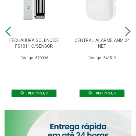
FECHADURA SOLENOIDE
CENTRAL ALARME ANM 24
FS1011 C/SENSOR
NET
Código: 670006
Código: 543512
VER PREÇO
VER PREÇO