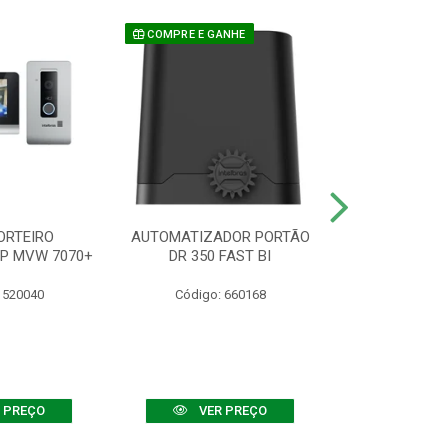
COMPRE E GANHE
ORTEIRO
AUTOMATIZADOR PORTÃO
SENSOR ATIVO
IP MVW 7070+
DR 350 FAST BI
 520040
Código: 660168
Código:
 PREÇO
VER PREÇO
VER