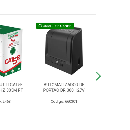
COMPRE E GANHE
UTTI CAT5E
AUTOMATIZADOR DE
CAMERA P/ S
HZ 305M PT
PORTÃO DR 300 127V
1220 BU
: 2463
Código: 660301
Código: