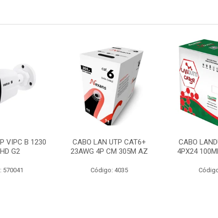
P VIPC B 1230
CABO LAN UTP CAT6+
CABO LAND
 HD G2
23AWG 4P CM 305M AZ
4PX24 100M
: 570041
Código: 4035
Código