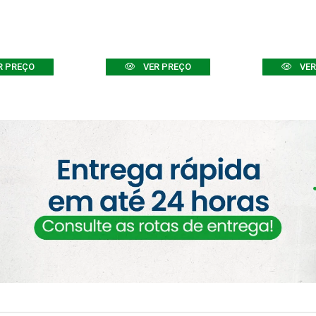
R PREÇO
VER PREÇO
VER