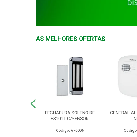
AS MELHORES OFERTAS
DOR ACESSO
FECHADURA SOLENOIDE
CENTRAL AL
 5531 MF EX
FS1011 C/SENSOR
N
: 900018
Código: 670006
Código