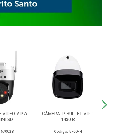
E VIDEO VIPW
CÂMERA IP BULLET VIPC
GRAVADOR 
INI SD
1430 B
MHDX 3
 570028
Código: 570044
Código: