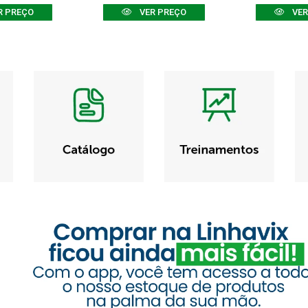
R PREÇO
VER PREÇO
VER