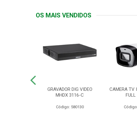
OS MAIS VENDIDOS
TTIV 600VA-
GRAVADOR DIG VIDEO
CAMERA TV I
20V
MHDX 3116-C
FULL
: 822200
Código: 580130
Código