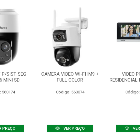
P/SIST. SEG
CAMERA VIDEO WI-FI IM9 +
VIDEO P
6 MINI SD
FULL COLOR
RESIDENCIAL 
: 560174
Código: 560074
Código:
R PREÇO
VER PREÇO
VER