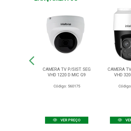
TV VHD 3520 D
CAMERA TV P/SIST. SEG
CAMERA TV 
 COLOR+
VHD 1220 D MIC G9
VHD 320
: 560108
Código: 560175
Código
R PREÇO
VER PREÇO
VE