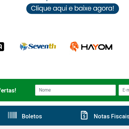
ertas!
Boletos
Notas Fiscai