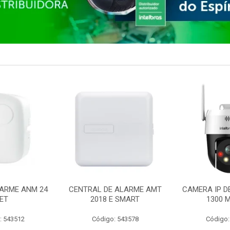
ARME ANM 24
CENTRAL DE ALARME AMT
CAMERA IP D
ET
2018 E SMART
1300 M
: 543512
Código: 543578
Código: