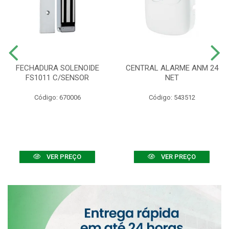
FECHADURA SOLENOIDE
CENTRAL ALARME ANM 24
FS1011 C/SENSOR
NET
Código: 670006
Código: 543512
VER PREÇO
VER PREÇO