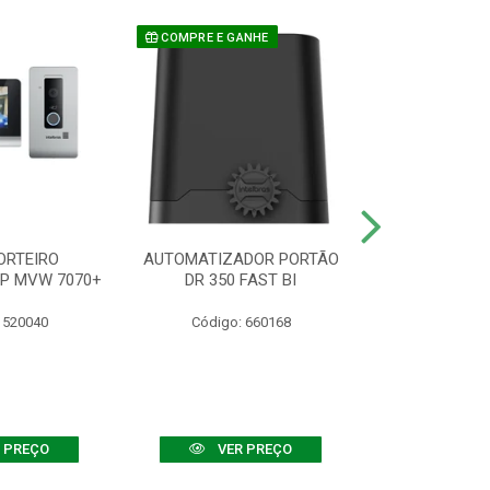
COMPRE E GANHE
ORTEIRO
AUTOMATIZADOR PORTÃO
SENSOR ATIVO
IP MVW 7070+
DR 350 FAST BI
 520040
Código: 660168
Código:
 PREÇO
VER PREÇO
VER