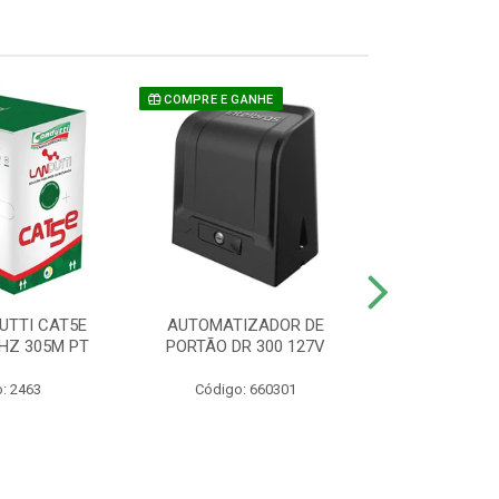
COMPRE E GANHE
UTTI CAT5E
AUTOMATIZADOR DE
CAMERA P/ S
HZ 305M PT
PORTÃO DR 300 127V
1220 BU
: 2463
Código: 660301
Código: