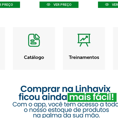
R PREÇO
VER PREÇO
VER