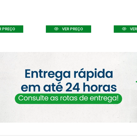
R PREÇO
VER PREÇO
VER