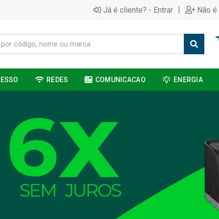
|
Já é cliente? - Entrar
Não é 
CESSO
REDES
COMUNICACAO
ENERGIA