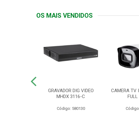
OS MAIS VENDIDOS
TTIV 600VA-
GRAVADOR DIG VIDEO
CAMERA TV I
20V
MHDX 3116-C
FULL
: 822200
Código: 580130
Código