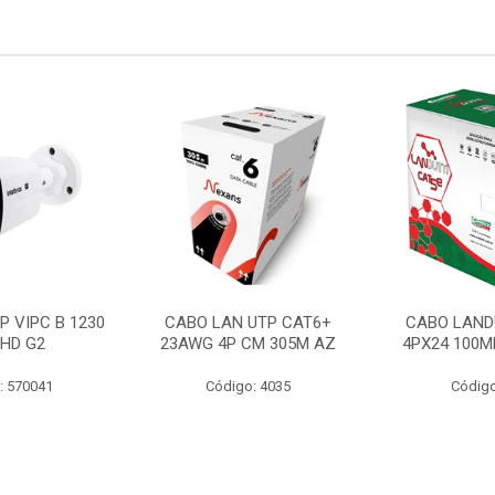
P VIPC B 1230
CABO LAN UTP CAT6+
CABO LAND
 HD G2
23AWG 4P CM 305M AZ
4PX24 100M
: 570041
Código: 4035
Código