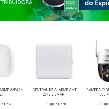
ARME ANM 24
CENTRAL DE ALARME AMT
CAMERA IP D
ET
2018 E SMART
1300 M
: 543512
Código: 543578
Código: