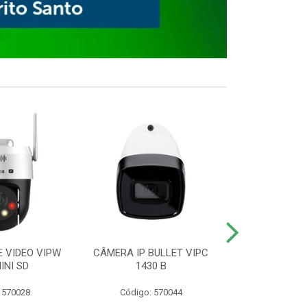
E VIDEO VIPW
CÂMERA IP BULLET VIPC
GRAVADOR 
INI SD
1430 B
MHDX 3
 570028
Código: 570044
Código: