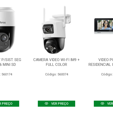
P/SIST. SEG
CAMERA VIDEO WI-FI IM9 +
VIDEO P
6 MINI SD
FULL COLOR
RESIDENCIAL 
: 560174
Código: 560074
Código:
R PREÇO
VER PREÇO
VER