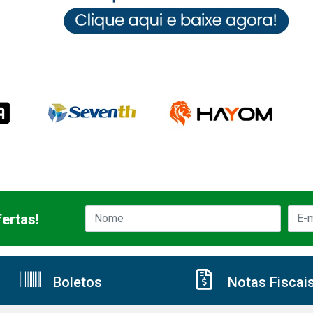
ertas!
Boletos
Notas Fiscai