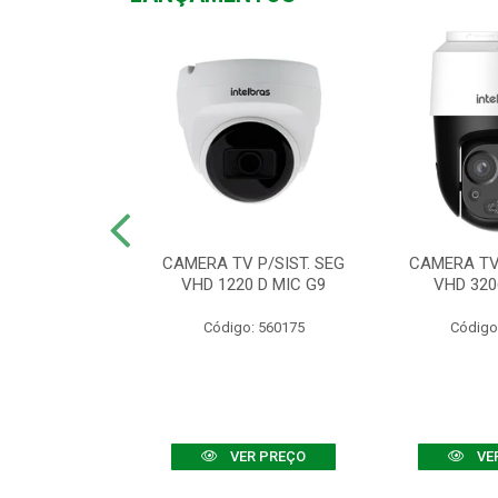
TV VHD 3520 D
CAMERA TV P/SIST. SEG
CAMERA TV 
 COLOR+
VHD 1220 D MIC G9
VHD 320
: 560108
Código: 560175
Código
R PREÇO
VER PREÇO
VE