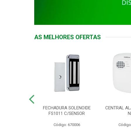
AS MELHORES OFERTAS
DOR ACESSO
FECHADURA SOLENOIDE
CENTRAL AL
 5531 MF EX
FS1011 C/SENSOR
N
: 900018
Código: 670006
Código