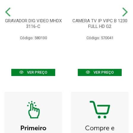
GRAVADOR DIG VIDEO MHDX
CAMERA TV IP VIPC B 1230
3116-C
FULL HD G2
Código: 580130
Código: 570041
VER PREÇO
VER PREÇO