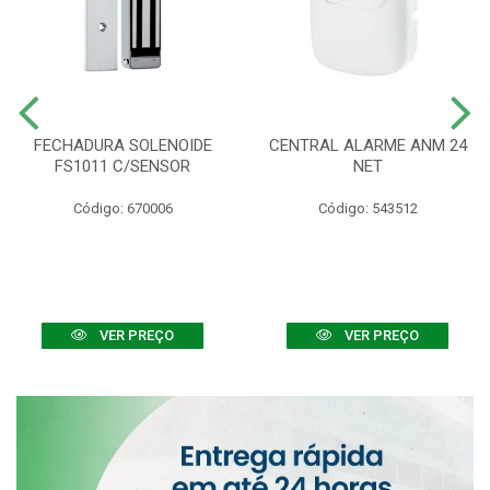
FECHADURA SOLENOIDE
CENTRAL ALARME ANM 24
FS1011 C/SENSOR
NET
Código: 670006
Código: 543512
VER PREÇO
VER PREÇO