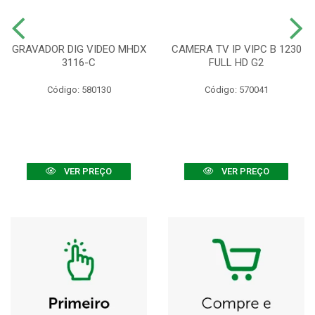
GRAVADOR DIG VIDEO MHDX
CAMERA TV IP VIPC B 1230
3116-C
FULL HD G2
Código: 580130
Código: 570041
VER PREÇO
VER PREÇO