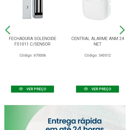
FECHADURA SOLENOIDE
CENTRAL ALARME ANM 24
FS1011 C/SENSOR
NET
Código: 670006
Código: 543512
VER PREÇO
VER PREÇO