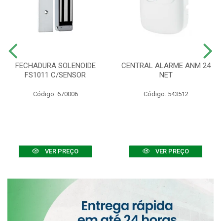
FECHADURA SOLENOIDE
CENTRAL ALARME ANM 24
FS1011 C/SENSOR
NET
Código: 670006
Código: 543512
VER PREÇO
VER PREÇO