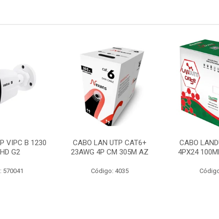
P VIPC B 1230
CABO LAN UTP CAT6+
CABO LAND
 HD G2
23AWG 4P CM 305M AZ
4PX24 100M
: 570041
Código: 4035
Código