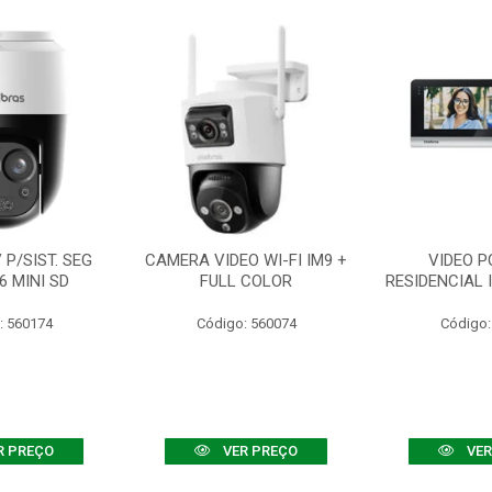
P/SIST. SEG
CAMERA VIDEO WI-FI IM9 +
VIDEO P
6 MINI SD
FULL COLOR
RESIDENCIAL 
: 560174
Código: 560074
Código:
R PREÇO
VER PREÇO
VER