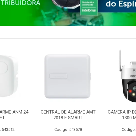
ARME ANM 24
CENTRAL DE ALARME AMT
CAMERA IP D
ET
2018 E SMART
1300 M
: 543512
Código: 543578
Código: