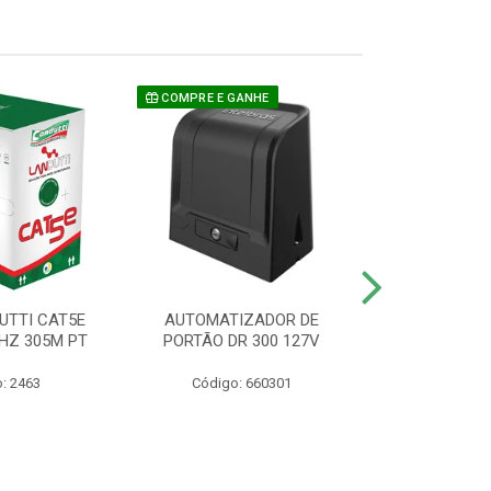
COMPRE E GANHE
UTTI CAT5E
AUTOMATIZADOR DE
CAMERA P/ S
HZ 305M PT
PORTÃO DR 300 127V
1220 BU
: 2463
Código: 660301
Código: