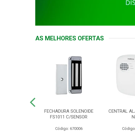
AS MELHORES OFERTAS
DOR ACESSO
FECHADURA SOLENOIDE
CENTRAL AL
 5531 MF EX
FS1011 C/SENSOR
N
: 900018
Código: 670006
Código