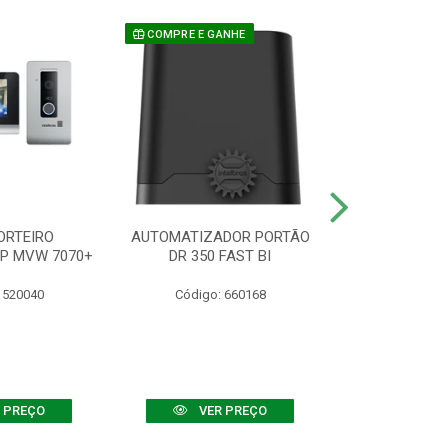
COMPRE E GANHE
ORTEIRO
AUTOMATIZADOR PORTÃO
SENSOR ATIVO
IP MVW 7070+
DR 350 FAST BI
 520040
Código: 660168
Código:
 PREÇO
VER PREÇO
VER