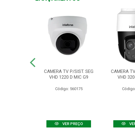
TV VHD 3520 D
CAMERA TV P/SIST. SEG
CAMERA TV 
 COLOR+
VHD 1220 D MIC G9
VHD 320
: 560108
Código: 560175
Código
R PREÇO
VER PREÇO
VE