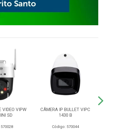
E VIDEO VIPW
CÂMERA IP BULLET VIPC
GRAVADOR 
INI SD
1430 B
MHDX 3
 570028
Código: 570044
Código: