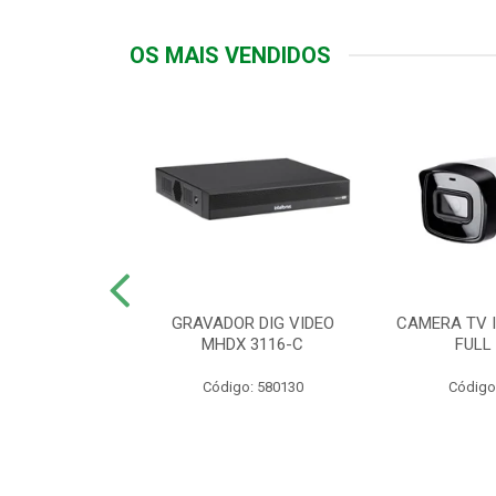
OS MAIS VENDIDOS
TTIV 600VA-
GRAVADOR DIG VIDEO
CAMERA TV I
20V
MHDX 3116-C
FULL
: 822200
Código: 580130
Código