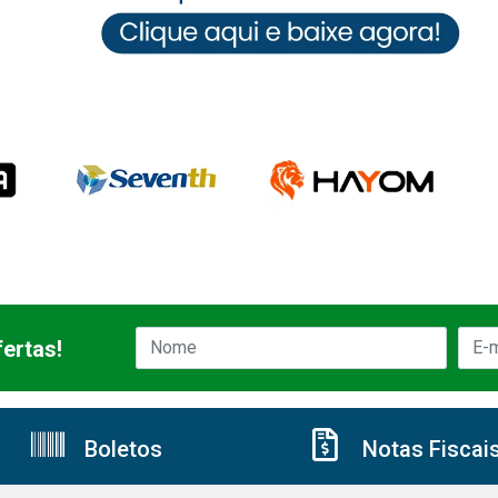
ertas!
Boletos
Notas Fiscai