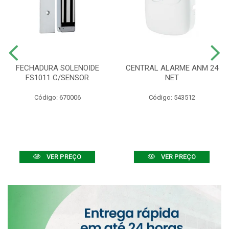
FECHADURA SOLENOIDE
CENTRAL ALARME ANM 24
FS1011 C/SENSOR
NET
Código: 670006
Código: 543512
VER PREÇO
VER PREÇO