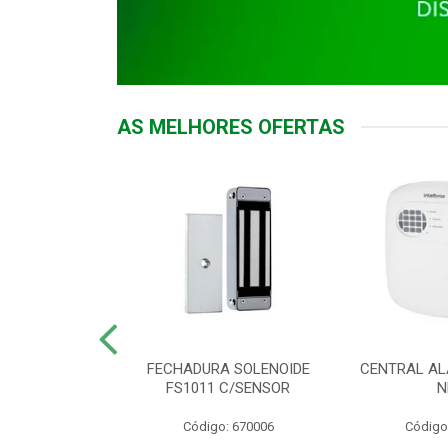
AS MELHORES OFERTAS
DOR ACESSO
FECHADURA SOLENOIDE
CENTRAL AL
 5531 MF EX
FS1011 C/SENSOR
N
: 900018
Código: 670006
Código