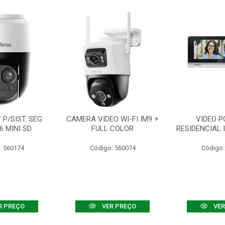
P/SIST. SEG
CAMERA VIDEO WI-FI IM9 +
VIDEO P
6 MINI SD
FULL COLOR
RESIDENCIAL 
: 560174
Código: 560074
Código:
R PREÇO
VER PREÇO
VER