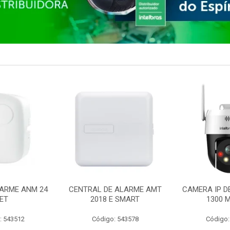
ARME ANM 24
CENTRAL DE ALARME AMT
CAMERA IP D
ET
2018 E SMART
1300 M
: 543512
Código: 543578
Código: