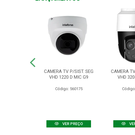
TV VHD 3520 D
CAMERA TV P/SIST. SEG
CAMERA TV 
 COLOR+
VHD 1220 D MIC G9
VHD 320
: 560108
Código: 560175
Código
R PREÇO
VER PREÇO
VE