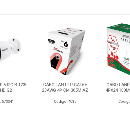
P VIPC B 1230
CABO LAN UTP CAT6+
CABO LAND
 HD G2
23AWG 4P CM 305M AZ
4PX24 100M
: 570041
Código: 4035
Código