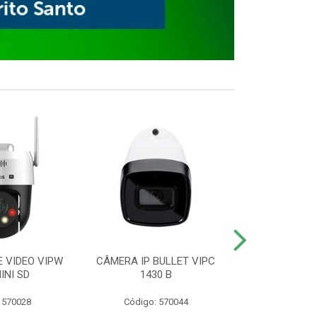
E VIDEO VIPW
CÂMERA IP BULLET VIPC
GRAVADOR 
INI SD
1430 B
MHDX 3
 570028
Código: 570044
Código: