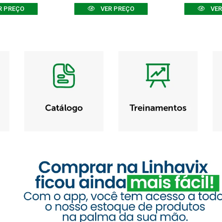
R PREÇO
VER PREÇO
VER