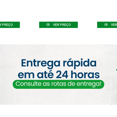
R PREÇO
VER PREÇO
VER