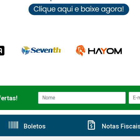
ertas!
Boletos
Notas Fiscai