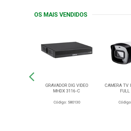
OS MAIS VENDIDOS
TTIV 600VA-
GRAVADOR DIG VIDEO
CAMERA TV I
20V
MHDX 3116-C
FULL
: 822200
Código: 580130
Código