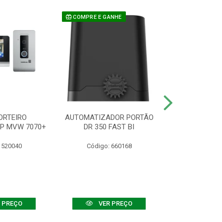
COMPRE E GANHE
ORTEIRO
AUTOMATIZADOR PORTÃO
SENSOR ATIVO
IP MVW 7070+
DR 350 FAST BI
 520040
Código: 660168
Código:
 PREÇO
VER PREÇO
VER