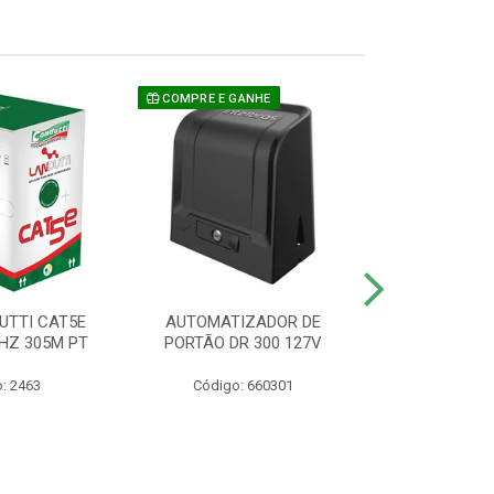
COMPRE E GANHE
UTTI CAT5E
AUTOMATIZADOR DE
CAMERA P/ S
HZ 305M PT
PORTÃO DR 300 127V
1220 BU
: 2463
Código: 660301
Código: