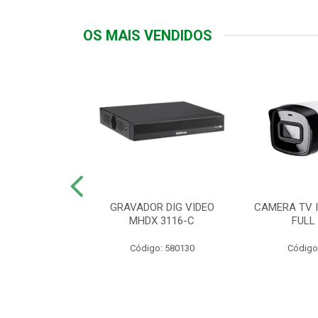
OS MAIS VENDIDOS
TTIV 600VA-
GRAVADOR DIG VIDEO
CAMERA TV I
20V
MHDX 3116-C
FULL
: 822200
Código: 580130
Código