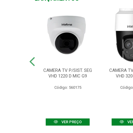
TV VHD 3520 D
CAMERA TV P/SIST. SEG
CAMERA TV 
 COLOR+
VHD 1220 D MIC G9
VHD 320
: 560108
Código: 560175
Código
R PREÇO
VER PREÇO
VE