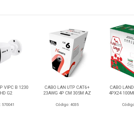
P VIPC B 1230
CABO LAN UTP CAT6+
CABO LAND
 HD G2
23AWG 4P CM 305M AZ
4PX24 100M
: 570041
Código: 4035
Código