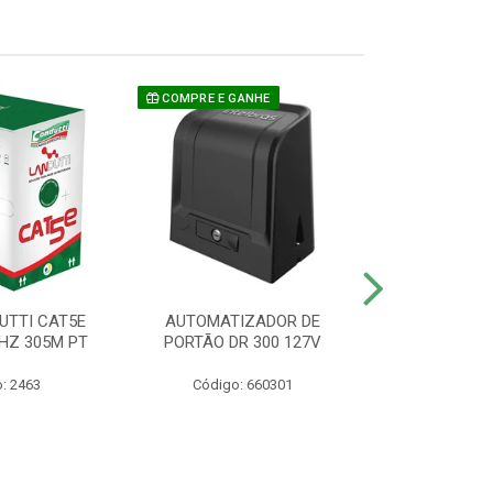
COMPRE E GANHE
UTTI CAT5E
AUTOMATIZADOR DE
CAMERA P/ S
HZ 305M PT
PORTÃO DR 300 127V
1220 BU
: 2463
Código: 660301
Código: