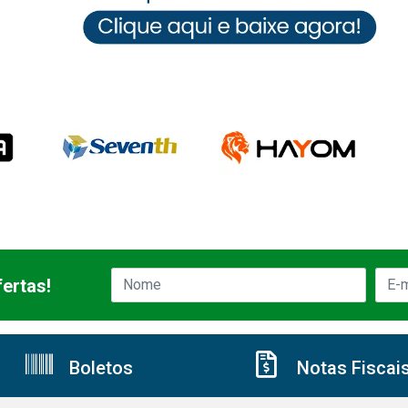
ertas!
Boletos
Notas Fiscai