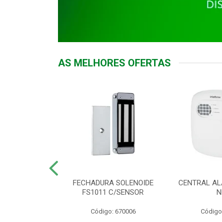
AS MELHORES OFERTAS
DOR ACESSO
FECHADURA SOLENOIDE
CENTRAL AL
 5531 MF EX
FS1011 C/SENSOR
N
: 900018
Código: 670006
Código