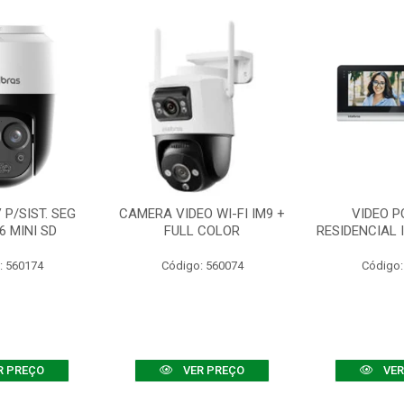
P/SIST. SEG
CAMERA VIDEO WI-FI IM9 +
VIDEO P
6 MINI SD
FULL COLOR
RESIDENCIAL 
: 560174
Código: 560074
Código:
R PREÇO
VER PREÇO
VER