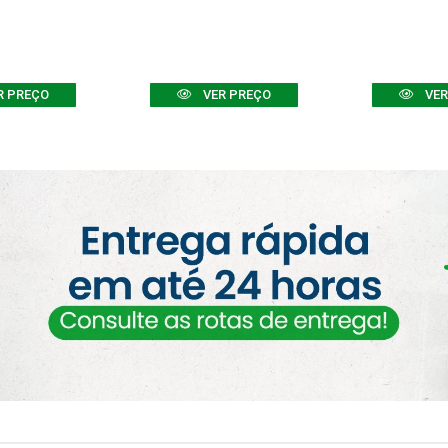
R PREÇO
VER PREÇO
VER