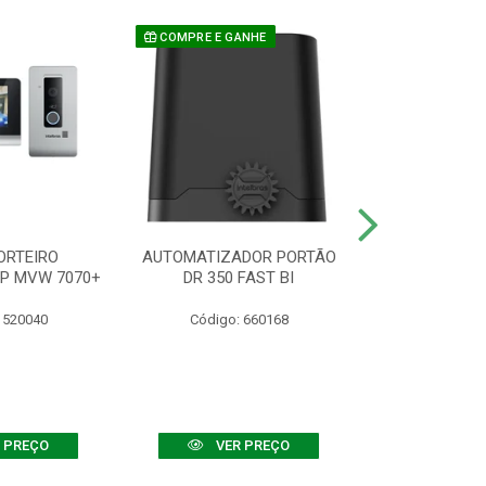
COMPRE E GANHE
ORTEIRO
AUTOMATIZADOR PORTÃO
SENSOR ATIVO
IP MVW 7070+
DR 350 FAST BI
 520040
Código: 660168
Código:
 PREÇO
VER PREÇO
VER