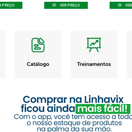
R PREÇO
VER PREÇO
VER