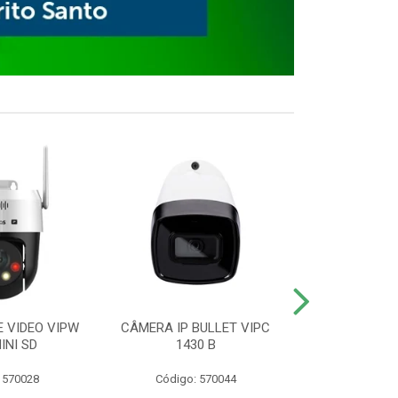
E VIDEO VIPW
CÂMERA IP BULLET VIPC
GRAVADOR 
INI SD
1430 B
MHDX 3
 570028
Código: 570044
Código: