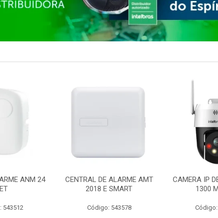
ARME ANM 24
CENTRAL DE ALARME AMT
CAMERA IP D
ET
2018 E SMART
1300 M
: 543512
Código: 543578
Código: