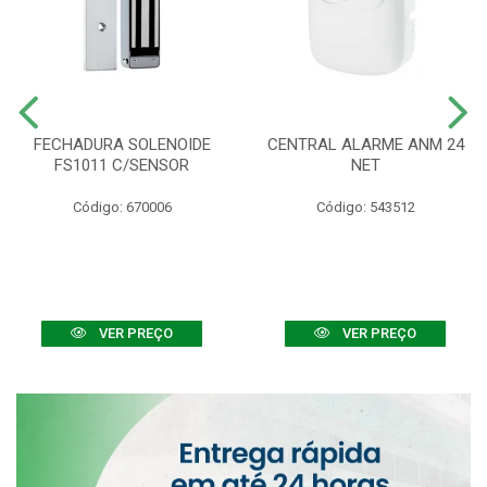
FECHADURA SOLENOIDE
CENTRAL ALARME ANM 24
FS1011 C/SENSOR
NET
Código: 670006
Código: 543512
VER PREÇO
VER PREÇO