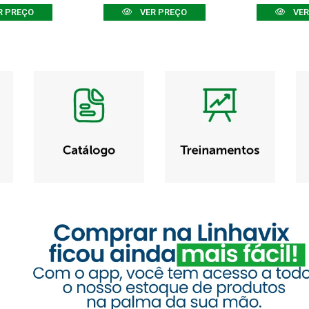
R PREÇO
VER PREÇO
VER