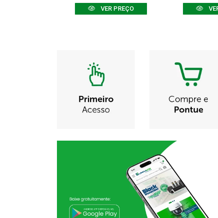
R PREÇO
VER PREÇO
VE