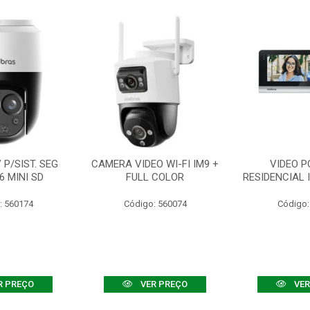
P/SIST. SEG
CAMERA VIDEO WI-FI IM9 +
VIDEO P
6 MINI SD
FULL COLOR
RESIDENCIAL 
: 560174
Código: 560074
Código:
R PREÇO
VER PREÇO
VER