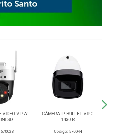
E VIDEO VIPW
CÂMERA IP BULLET VIPC
GRAVADOR 
INI SD
1430 B
MHDX 3
 570028
Código: 570044
Código: