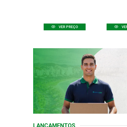
R PREÇO
VER PREÇO
VE
LANÇAMENTOS