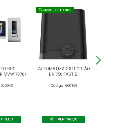
COMPRE E GANHE
ORTEIRO
AUTOMATIZADOR PORTÃO
SENSOR ATIVO
IP MVW 7070+
DR 350 FAST BI
 520040
Código: 660168
Código:
 PREÇO
VER PREÇO
VER