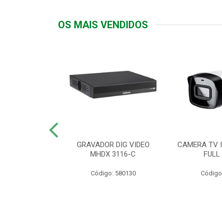
OS MAIS VENDIDOS
TTIV 600VA-
GRAVADOR DIG VIDEO
CAMERA TV I
20V
MHDX 3116-C
FULL
: 822200
Código: 580130
Código