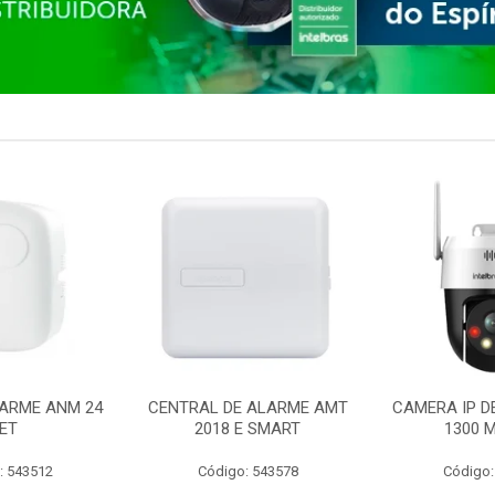
ARME ANM 24
CENTRAL DE ALARME AMT
CAMERA IP D
ET
2018 E SMART
1300 M
: 543512
Código: 543578
Código: