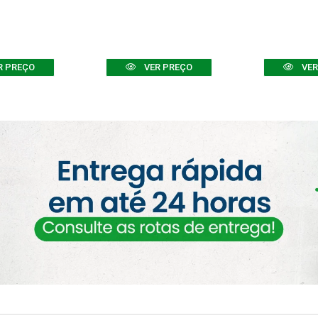
R PREÇO
VER PREÇO
VER