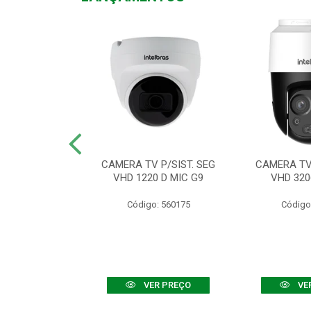
TV VHD 3520 D
CAMERA TV P/SIST. SEG
CAMERA TV 
 COLOR+
VHD 1220 D MIC G9
VHD 320
: 560108
Código: 560175
Código
R PREÇO
VER PREÇO
VE