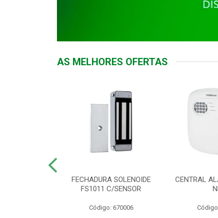
AS MELHORES OFERTAS
DOR ACESSO
FECHADURA SOLENOIDE
CENTRAL AL
 5531 MF EX
FS1011 C/SENSOR
N
: 900018
Código: 670006
Código