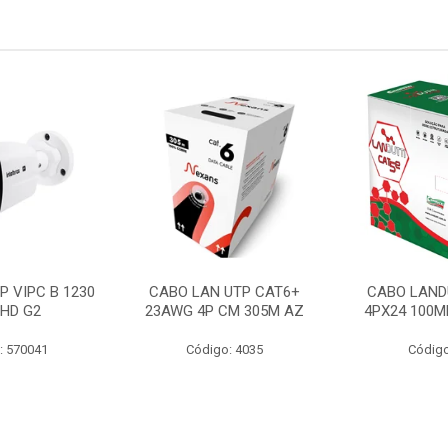
P VIPC B 1230
CABO LAN UTP CAT6+
CABO LAND
 HD G2
23AWG 4P CM 305M AZ
4PX24 100M
: 570041
Código: 4035
Código