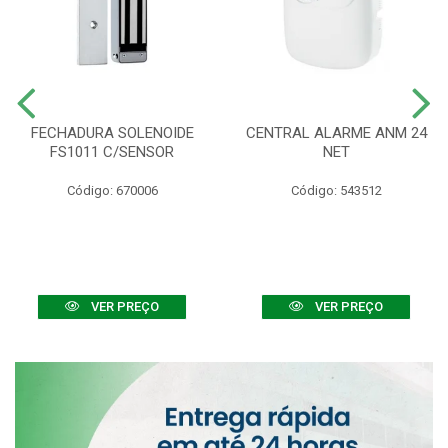
FECHADURA SOLENOIDE
CENTRAL ALARME ANM 24
FS1011 C/SENSOR
NET
Código: 670006
Código: 543512
VER PREÇO
VER PREÇO