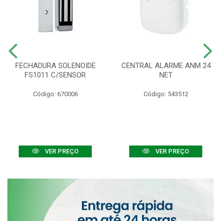
FECHADURA SOLENOIDE
CENTRAL ALARME ANM 24
FS1011 C/SENSOR
NET
Código: 670006
Código: 543512
VER PREÇO
VER PREÇO