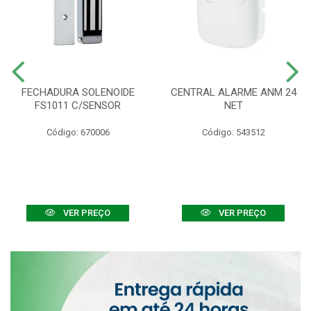
FECHADURA SOLENOIDE
CENTRAL ALARME ANM 24
FS1011 C/SENSOR
NET
Código: 670006
Código: 543512
VER PREÇO
VER PREÇO