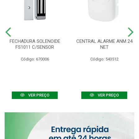
FECHADURA SOLENOIDE
CENTRAL ALARME ANM 24
FS1011 C/SENSOR
NET
Código: 670006
Código: 543512
VER PREÇO
VER PREÇO