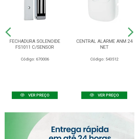
FECHADURA SOLENOIDE
CENTRAL ALARME ANM 24
FS1011 C/SENSOR
NET
Código: 670006
Código: 543512
VER PREÇO
VER PREÇO