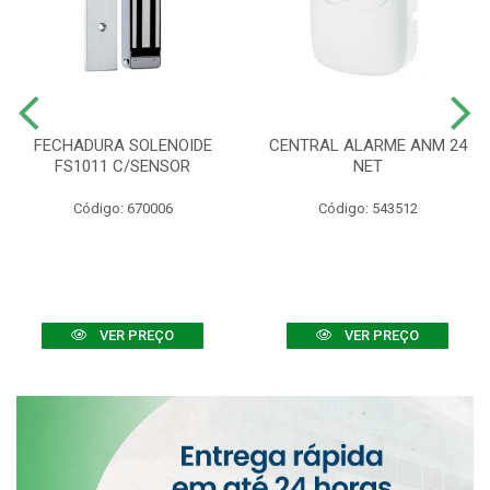
FECHADURA SOLENOIDE
CENTRAL ALARME ANM 24
FS1011 C/SENSOR
NET
Código: 670006
Código: 543512
VER PREÇO
VER PREÇO