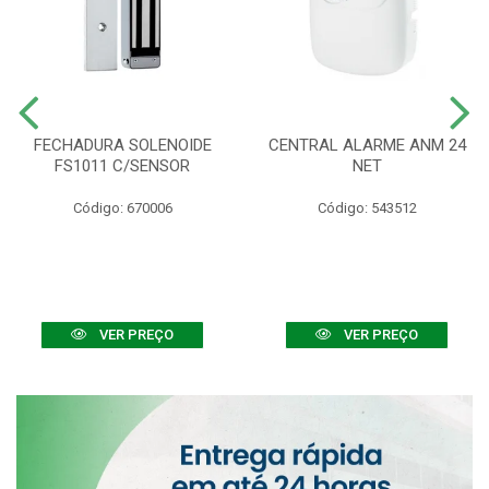
FECHADURA SOLENOIDE
CENTRAL ALARME ANM 24
FS1011 C/SENSOR
NET
Código: 670006
Código: 543512
VER PREÇO
VER PREÇO