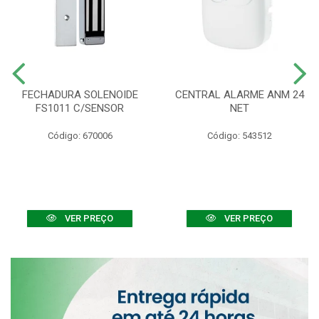
FECHADURA SOLENOIDE
CENTRAL ALARME ANM 24
FS1011 C/SENSOR
NET
Código: 670006
Código: 543512
VER PREÇO
VER PREÇO