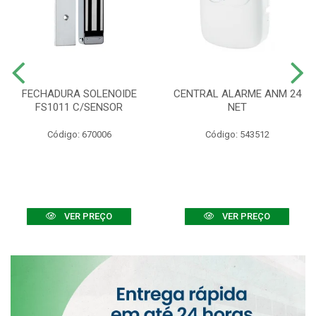
FECHADURA SOLENOIDE
CENTRAL ALARME ANM 24
FS1011 C/SENSOR
NET
Código: 670006
Código: 543512
VER PREÇO
VER PREÇO