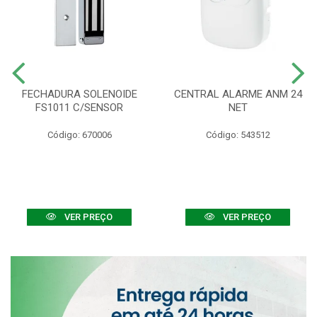
FECHADURA SOLENOIDE
CENTRAL ALARME ANM 24
FS1011 C/SENSOR
NET
Código: 670006
Código: 543512
VER PREÇO
VER PREÇO