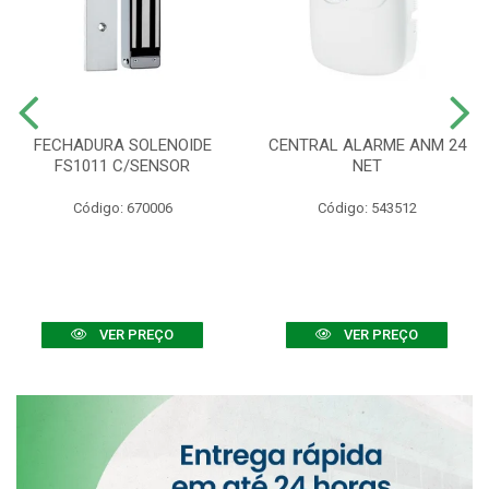
FECHADURA SOLENOIDE
CENTRAL ALARME ANM 24
FS1011 C/SENSOR
NET
Código: 670006
Código: 543512
VER PREÇO
VER PREÇO