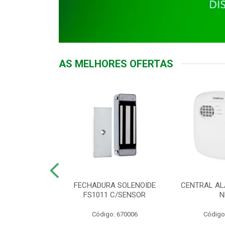
AS MELHORES OFERTAS
DOR ACESSO
FECHADURA SOLENOIDE
CENTRAL AL
 5531 MF EX
FS1011 C/SENSOR
N
: 900018
Código: 670006
Código