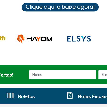
ertas!
Boletos
Notas Fiscai