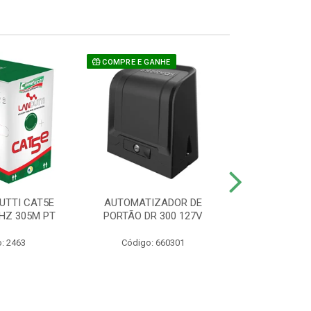
COMPRE E GANHE
UTTI CAT5E
AUTOMATIZADOR DE
CAMERA P/ S
HZ 305M PT
PORTÃO DR 300 127V
1220 BU
: 2463
Código: 660301
Código: