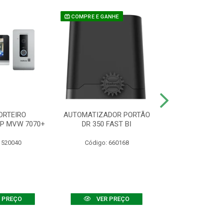
COMPRE E GANHE
ORTEIRO
AUTOMATIZADOR PORTÃO
SENSOR ATIVO
IP MVW 7070+
DR 350 FAST BI
 520040
Código: 660168
Código:
 PREÇO
VER PREÇO
VER