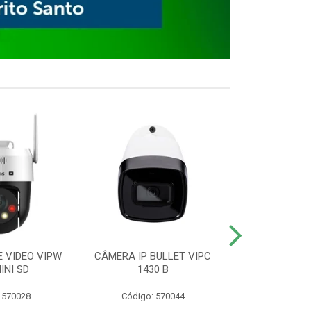
E VIDEO VIPW
CÂMERA IP BULLET VIPC
GRAVADOR 
INI SD
1430 B
MHDX 3
 570028
Código: 570044
Código: