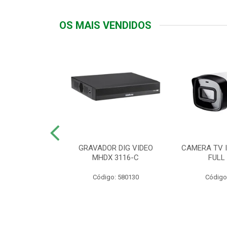
OS MAIS VENDIDOS
TTIV 600VA-
GRAVADOR DIG VIDEO
CAMERA TV I
20V
MHDX 3116-C
FULL
: 822200
Código: 580130
Código