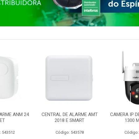
ARME ANM 24
CENTRAL DE ALARME AMT
CAMERA IP D
ET
2018 E SMART
1300 M
: 543512
Código: 543578
Código: