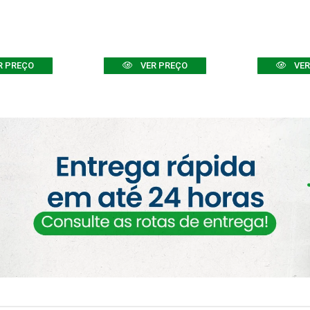
R PREÇO
VER PREÇO
VER