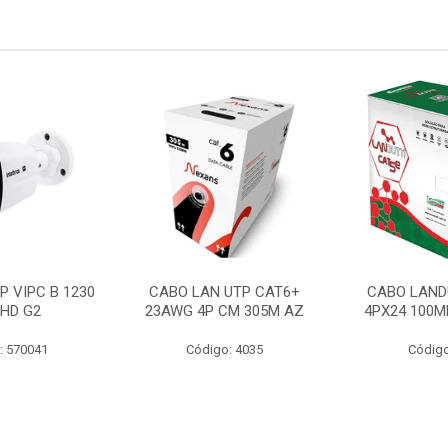
P VIPC B 1230
CABO LAN UTP CAT6+
CABO LAND
 HD G2
23AWG 4P CM 305M AZ
4PX24 100M
: 570041
Código: 4035
Código