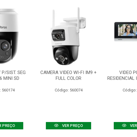
P/SIST. SEG
CAMERA VIDEO WI-FI IM9 +
VIDEO P
6 MINI SD
FULL COLOR
RESIDENCIAL 
: 560174
Código: 560074
Código:
R PREÇO
VER PREÇO
VER