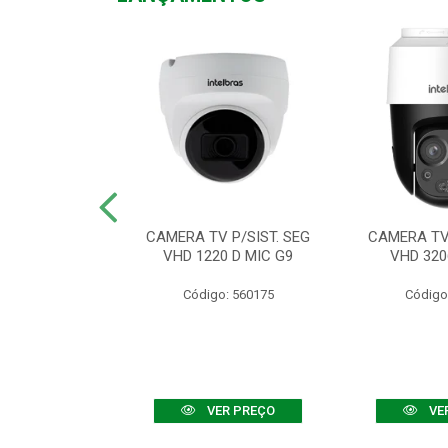
TV VHD 3520 D
CAMERA TV P/SIST. SEG
CAMERA TV 
 COLOR+
VHD 1220 D MIC G9
VHD 320
: 560108
Código: 560175
Código
R PREÇO
VER PREÇO
VE