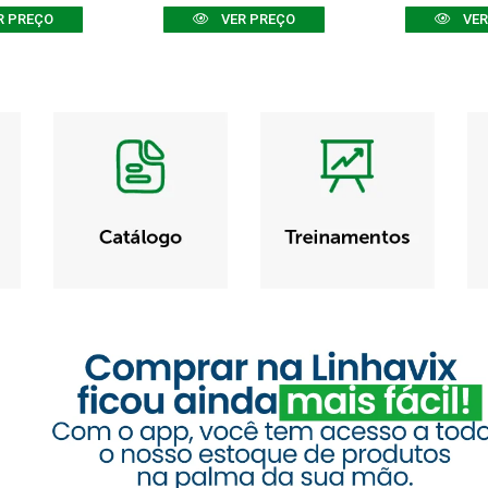
R PREÇO
VER PREÇO
VER