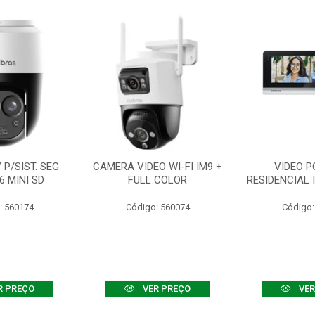
P/SIST. SEG
CAMERA VIDEO WI-FI IM9 +
VIDEO P
6 MINI SD
FULL COLOR
RESIDENCIAL 
: 560174
Código: 560074
Código:
R PREÇO
VER PREÇO
VER