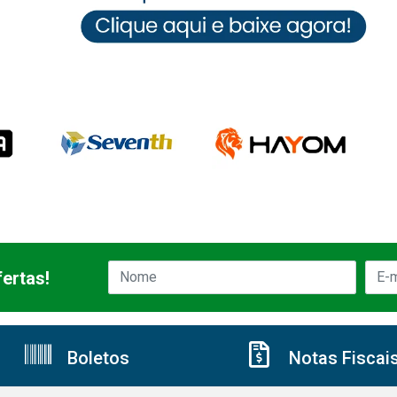
ertas!
Boletos
Notas Fiscai