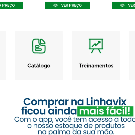
R PREÇO
VER PREÇO
VER