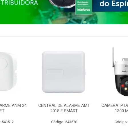
ARME ANM 24
CENTRAL DE ALARME AMT
CAMERA IP D
ET
2018 E SMART
1300 M
: 543512
Código: 543578
Código: