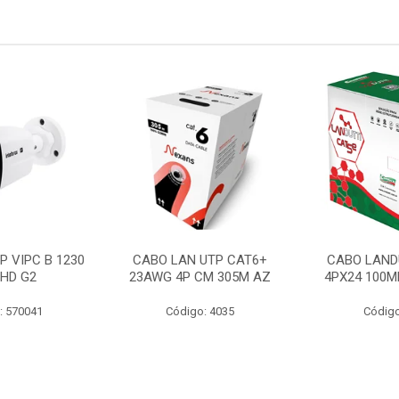
P VIPC B 1230
CABO LAN UTP CAT6+
CABO LAND
 HD G2
23AWG 4P CM 305M AZ
4PX24 100M
: 570041
Código: 4035
Código