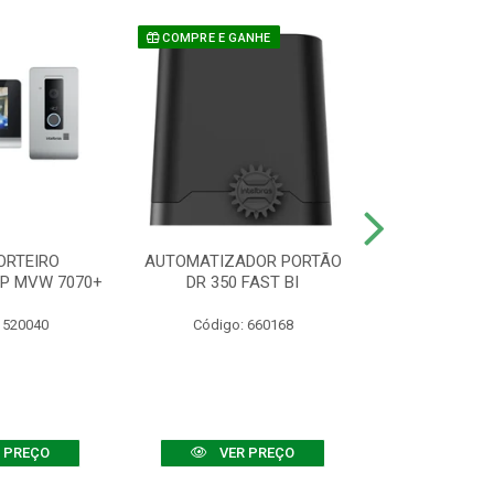
COMPRE E GANHE
ORTEIRO
AUTOMATIZADOR PORTÃO
SENSOR ATIVO
IP MVW 7070+
DR 350 FAST BI
 520040
Código: 660168
Código:
 PREÇO
VER PREÇO
VER