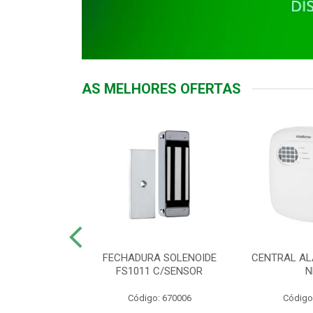
AS MELHORES OFERTAS
DOR ACESSO
FECHADURA SOLENOIDE
CENTRAL AL
 5531 MF EX
FS1011 C/SENSOR
N
: 900018
Código: 670006
Código