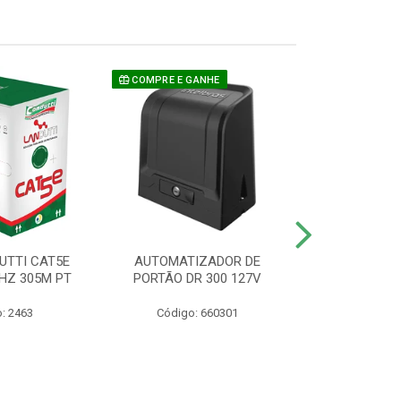
COMPRE E GANHE
UTTI CAT5E
AUTOMATIZADOR DE
CAMERA P/ S
HZ 305M PT
PORTÃO DR 300 127V
1220 BU
: 2463
Código: 660301
Código: