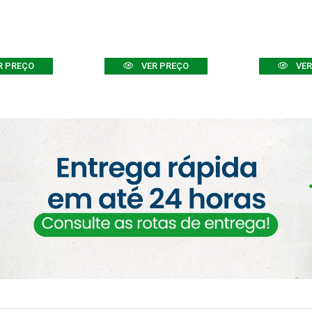
R PREÇO
VER PREÇO
VER