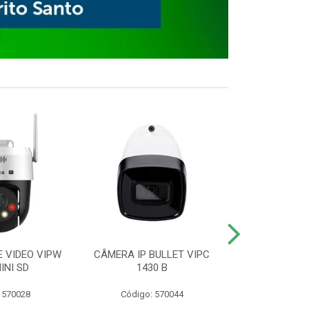
E VIDEO VIPW
CÂMERA IP BULLET VIPC
GRAVADOR 
INI SD
1430 B
MHDX 3
 570028
Código: 570044
Código: