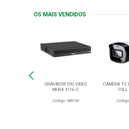
OS MAIS VENDIDOS
TTIV 600VA-
GRAVADOR DIG VIDEO
CAMERA TV I
20V
MHDX 3116-C
FULL
: 822200
Código: 580130
Código