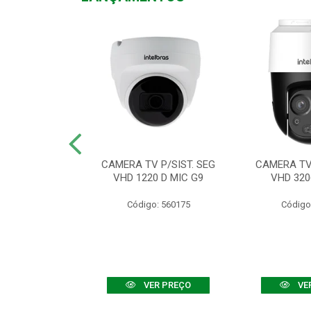
TV VHD 3520 D
CAMERA TV P/SIST. SEG
CAMERA TV 
 COLOR+
VHD 1220 D MIC G9
VHD 320
: 560108
Código: 560175
Código
R PREÇO
VER PREÇO
VE