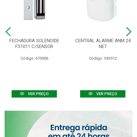
FECHADURA SOLENOIDE
CENTRAL ALARME ANM 24
FS1011 C/SENSOR
NET
Código: 670006
Código: 543512
VER PREÇO
VER PREÇO