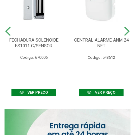
FECHADURA SOLENOIDE
CENTRAL ALARME ANM 24
FS1011 C/SENSOR
NET
Código: 670006
Código: 543512
VER PREÇO
VER PREÇO