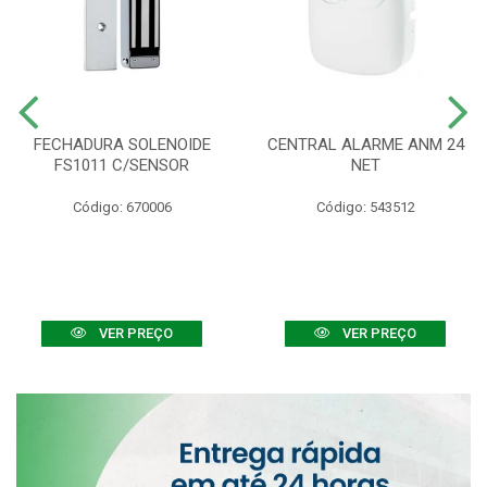
FECHADURA SOLENOIDE
CENTRAL ALARME ANM 24
FS1011 C/SENSOR
NET
Código: 670006
Código: 543512
VER PREÇO
VER PREÇO