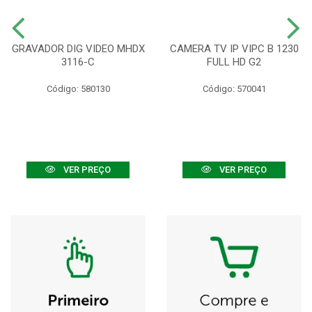
GRAVADOR DIG VIDEO MHDX
CAMERA TV IP VIPC B 1230
3116-C
FULL HD G2
Código: 580130
Código: 570041
VER PREÇO
VER PREÇO