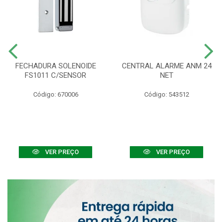
FECHADURA SOLENOIDE
CENTRAL ALARME ANM 24
FS1011 C/SENSOR
NET
Código: 670006
Código: 543512
VER PREÇO
VER PREÇO