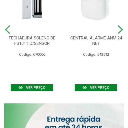
FECHADURA SOLENOIDE
CENTRAL ALARME ANM 24
FS1011 C/SENSOR
NET
Código: 670006
Código: 543512
VER PREÇO
VER PREÇO