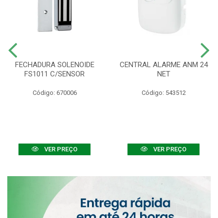
FECHADURA SOLENOIDE
CENTRAL ALARME ANM 24
FS1011 C/SENSOR
NET
Código: 670006
Código: 543512
VER PREÇO
VER PREÇO