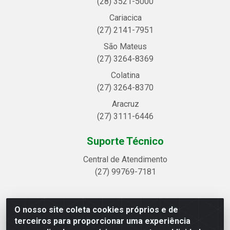
(28) 3521-5000
Cariacica
(27) 2141-7951
São Mateus
(27) 3264-8369
Colatina
(27) 3264-8370
Aracruz
(27) 3111-6446
Suporte Técnico
Central de Atendimento
(27) 99769-7181
O nosso site coleta cookies próprios e de
Linhavix Distribuidora LTDA - Avenida Alegre, 2521 -
terceiros para proporcionar uma experiência
Quadra314 Lote 05 e 07 - Shell, Linhares/ES - CEP