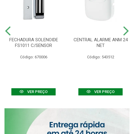
FECHADURA SOLENOIDE
CENTRAL ALARME ANM 24
FS1011 C/SENSOR
NET
Código: 670006
Código: 543512
VER PREÇO
VER PREÇO