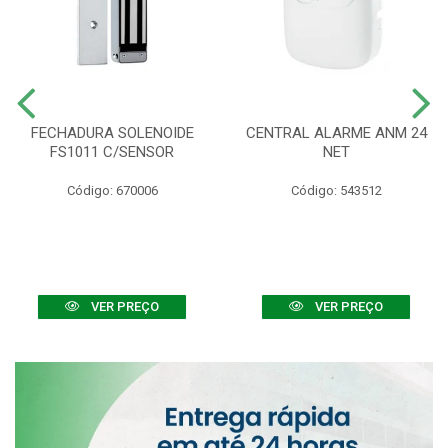
FECHADURA SOLENOIDE
CENTRAL ALARME ANM 24
FS1011 C/SENSOR
NET
Código: 670006
Código: 543512
VER PREÇO
VER PREÇO