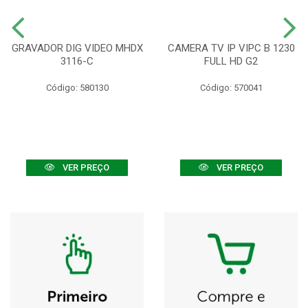
GRAVADOR DIG VIDEO MHDX
CAMERA TV IP VIPC B 1230
3116-C
FULL HD G2
Código: 580130
Código: 570041
VER PREÇO
VER PREÇO