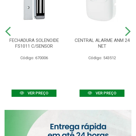
FECHADURA SOLENOIDE
CENTRAL ALARME ANM 24
FS1011 C/SENSOR
NET
Código: 670006
Código: 543512
VER PREÇO
VER PREÇO