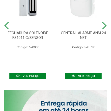
FECHADURA SOLENOIDE
CENTRAL ALARME ANM 24
FS1011 C/SENSOR
NET
Código: 670006
Código: 543512
VER PREÇO
VER PREÇO