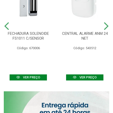
FECHADURA SOLENOIDE
CENTRAL ALARME ANM 24
FS1011 C/SENSOR
NET
Código: 670006
Código: 543512
VER PREÇO
VER PREÇO