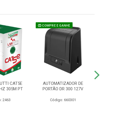
COMPRE E GANHE
UTTI CAT5E
AUTOMATIZADOR DE
CAMERA P/ S
HZ 305M PT
PORTÃO DR 300 127V
1220 BU
: 2463
Código: 660301
Código: