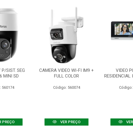
P/SIST. SEG
CAMERA VIDEO WI-FI IM9 +
VIDEO P
6 MINI SD
FULL COLOR
RESIDENCIAL 
: 560174
Código: 560074
Código:
R PREÇO
VER PREÇO
VER