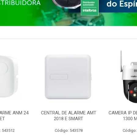
ARME ANM 24
CENTRAL DE ALARME AMT
CAMERA IP D
ET
2018 E SMART
1300 M
: 543512
Código: 543578
Código: