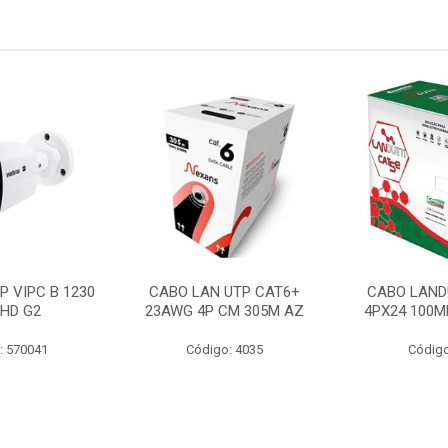
P VIPC B 1230
CABO LAN UTP CAT6+
CABO LAND
 HD G2
23AWG 4P CM 305M AZ
4PX24 100M
: 570041
Código: 4035
Código