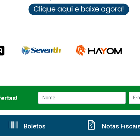
ertas!
Boletos
Notas Fiscai