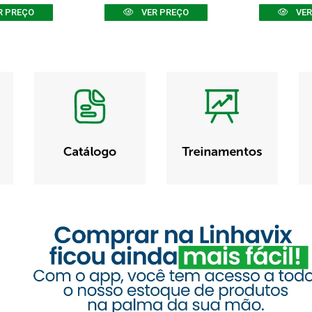
R PREÇO
VER PREÇO
VER