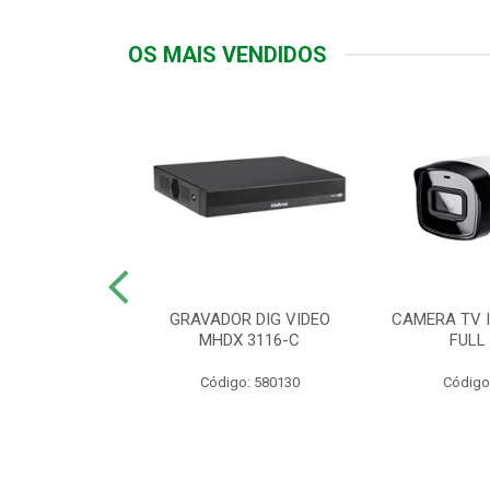
OS MAIS VENDIDOS
TTIV 600VA-
GRAVADOR DIG VIDEO
CAMERA TV I
20V
MHDX 3116-C
FULL
: 822200
Código: 580130
Código