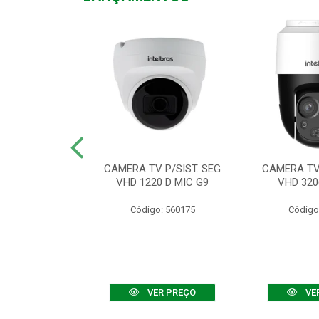
TV VHD 3520 D
CAMERA TV P/SIST. SEG
CAMERA TV 
 COLOR+
VHD 1220 D MIC G9
VHD 320
: 560108
Código: 560175
Código
R PREÇO
VER PREÇO
VE