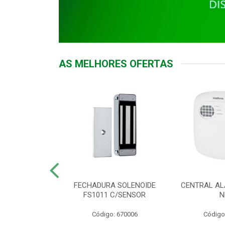
AS MELHORES OFERTAS
DOR ACESSO
FECHADURA SOLENOIDE
CENTRAL AL
 5531 MF EX
FS1011 C/SENSOR
N
: 900018
Código: 670006
Código