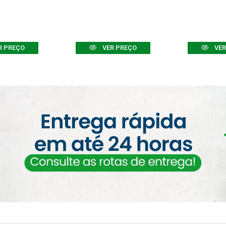
R PREÇO
VER PREÇO
VER