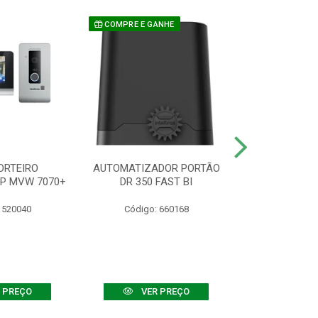
COMPRE E GANHE
ORTEIRO
AUTOMATIZADOR PORTÃO
SENSOR ATIVO
IP MVW 7070+
DR 350 FAST BI
 520040
Código: 660168
Código:
 PREÇO
VER PREÇO
VER