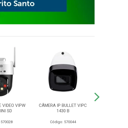
E VIDEO VIPW
CÂMERA IP BULLET VIPC
GRAVADOR 
INI SD
1430 B
MHDX 3
 570028
Código: 570044
Código: