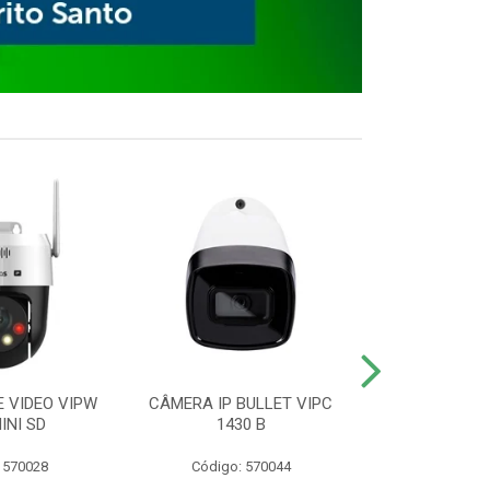
E VIDEO VIPW
CÂMERA IP BULLET VIPC
GRAVADOR 
INI SD
1430 B
MHDX 3
 570028
Código: 570044
Código: