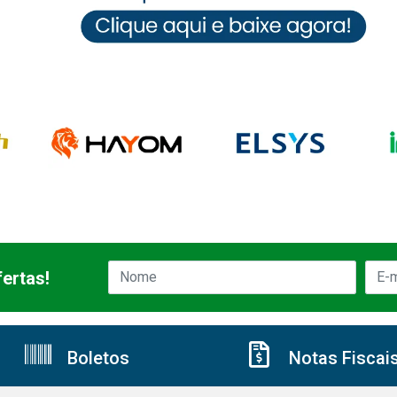
ertas!
Boletos
Notas Fiscai