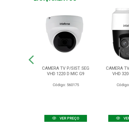
TV VHD 3520 D
CAMERA TV P/SIST. SEG
CAMERA TV 
 COLOR+
VHD 1220 D MIC G9
VHD 320
: 560108
Código: 560175
Código
R PREÇO
VER PREÇO
VE