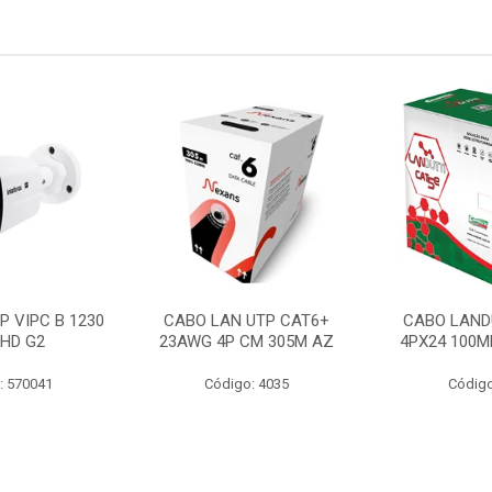
P VIPC B 1230
CABO LAN UTP CAT6+
CABO LAND
 HD G2
23AWG 4P CM 305M AZ
4PX24 100M
: 570041
Código: 4035
Código