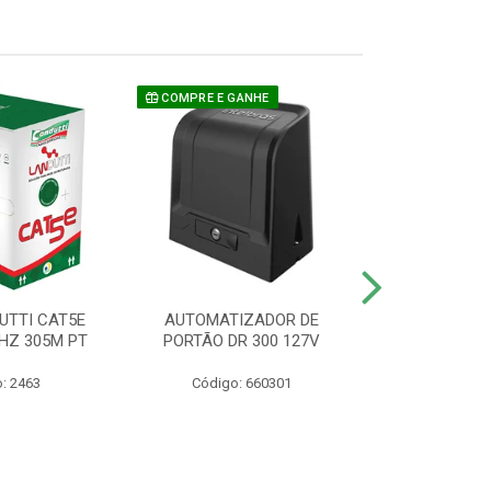
COMPRE E GANHE
UTTI CAT5E
AUTOMATIZADOR DE
CAMERA P/ S
HZ 305M PT
PORTÃO DR 300 127V
1220 BU
: 2463
Código: 660301
Código: