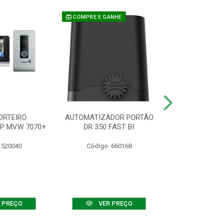
COMPRE E GANHE
ORTEIRO
AUTOMATIZADOR PORTÃO
SENSOR ATIVO
IP MVW 7070+
DR 350 FAST BI
 520040
Código: 660168
Código:
 PREÇO
VER PREÇO
VER