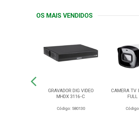
OS MAIS VENDIDOS
TTIV 600VA-
GRAVADOR DIG VIDEO
CAMERA TV I
20V
MHDX 3116-C
FULL
: 822200
Código: 580130
Código