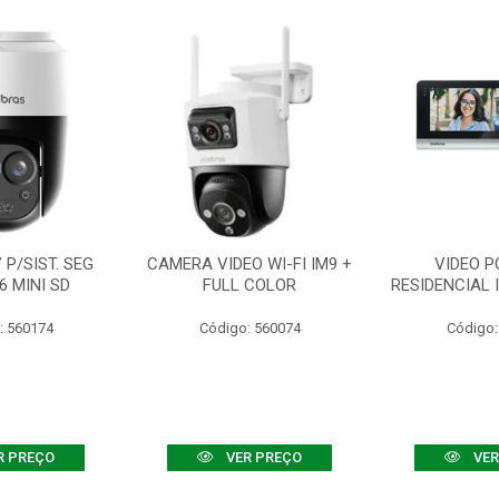
P/SIST. SEG
CAMERA VIDEO WI-FI IM9 +
VIDEO P
6 MINI SD
FULL COLOR
RESIDENCIAL 
: 560174
Código: 560074
Código:
R PREÇO
VER PREÇO
VER