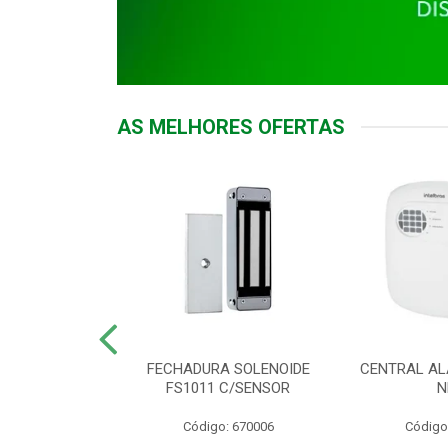
AS MELHORES OFERTAS
DOR ACESSO
FECHADURA SOLENOIDE
CENTRAL AL
 5531 MF EX
FS1011 C/SENSOR
N
: 900018
Código: 670006
Código