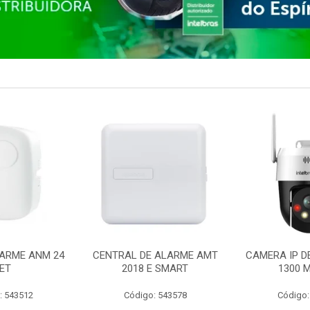
ARME ANM 24
CENTRAL DE ALARME AMT
CAMERA IP D
ET
2018 E SMART
1300 M
: 543512
Código: 543578
Código: