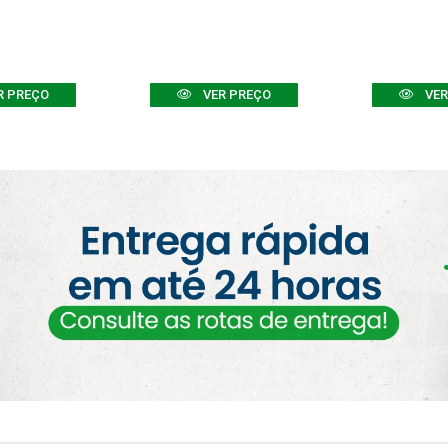
R PREÇO
VER PREÇO
VER