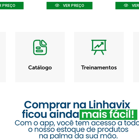
R PREÇO
VER PREÇO
VER