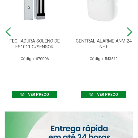
FECHADURA SOLENOIDE
CENTRAL ALARME ANM 24
FS1011 C/SENSOR
NET
Código: 670006
Código: 543512
VER PREÇO
VER PREÇO