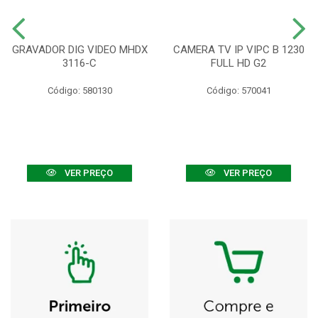
GRAVADOR DIG VIDEO MHDX
CAMERA TV IP VIPC B 1230
3116-C
FULL HD G2
Código: 580130
Código: 570041
VER PREÇO
VER PREÇO