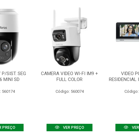
P/SIST. SEG
CAMERA VIDEO WI-FI IM9 +
VIDEO P
6 MINI SD
FULL COLOR
RESIDENCIAL 
: 560174
Código: 560074
Código:
R PREÇO
VER PREÇO
VER