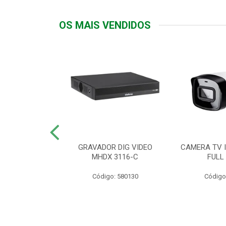
OS MAIS VENDIDOS
TTIV 600VA-
GRAVADOR DIG VIDEO
CAMERA TV I
20V
MHDX 3116-C
FULL
: 822200
Código: 580130
Código