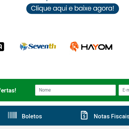
ertas!
Boletos
Notas Fiscai