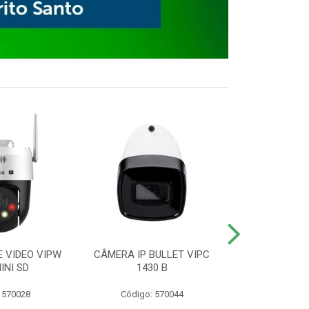
E VIDEO VIPW
CÂMERA IP BULLET VIPC
GRAVADOR 
INI SD
1430 B
MHDX 3
 570028
Código: 570044
Código: