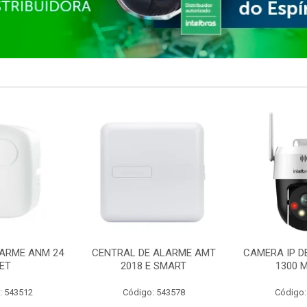
ARME ANM 24
CENTRAL DE ALARME AMT
CAMERA IP D
ET
2018 E SMART
1300 M
: 543512
Código: 543578
Código: