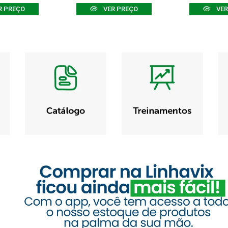
R PREÇO
VER PREÇO
VER