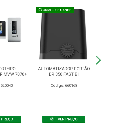
COMPRE E GANHE
ORTEIRO
AUTOMATIZADOR PORTÃO
SENSOR ATIVO
IP MVW 7070+
DR 350 FAST BI
 520040
Código: 660168
Código:
 PREÇO
VER PREÇO
VER