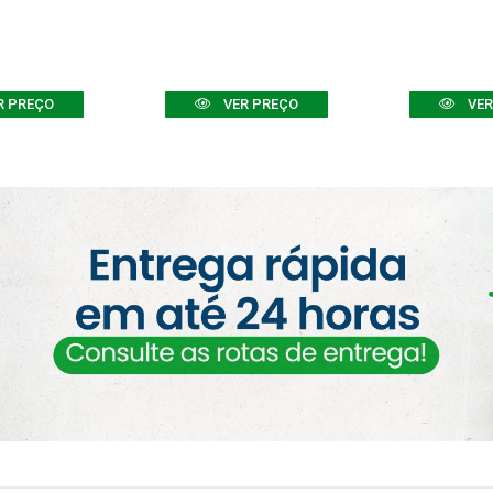
R PREÇO
VER PREÇO
VER