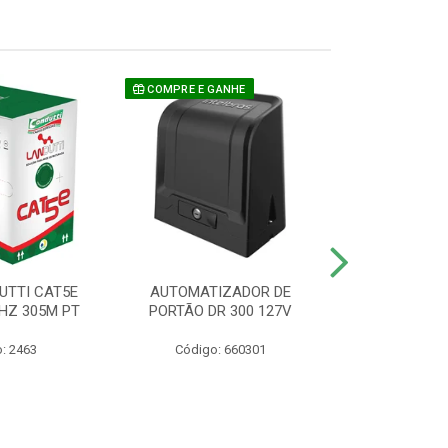
COMPRE E GANHE
UTTI CAT5E
AUTOMATIZADOR DE
CAMERA P/ S
HZ 305M PT
PORTÃO DR 300 127V
1220 BU
: 2463
Código: 660301
Código: