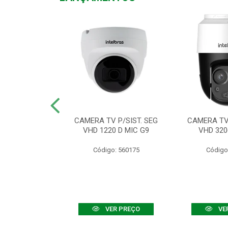
TV VHD 3520 D
CAMERA TV P/SIST. SEG
CAMERA TV 
 COLOR+
VHD 1220 D MIC G9
VHD 320
: 560108
Código: 560175
Código
R PREÇO
VER PREÇO
VE