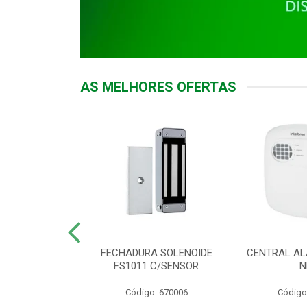
AS MELHORES OFERTAS
DOR ACESSO
FECHADURA SOLENOIDE
CENTRAL AL
 5531 MF EX
FS1011 C/SENSOR
N
: 900018
Código: 670006
Código