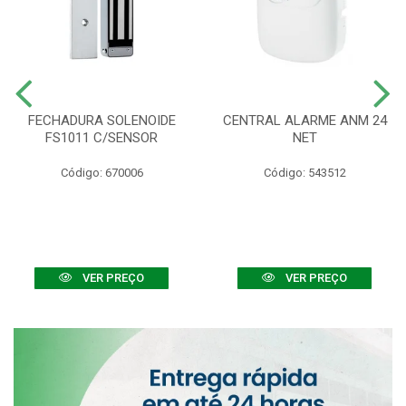
FECHADURA SOLENOIDE
CENTRAL ALARME ANM 24
FS1011 C/SENSOR
NET
Código: 670006
Código: 543512
VER PREÇO
VER PREÇO