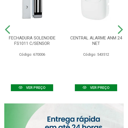
FECHADURA SOLENOIDE
CENTRAL ALARME ANM 24
FS1011 C/SENSOR
NET
Código: 670006
Código: 543512
VER PREÇO
VER PREÇO